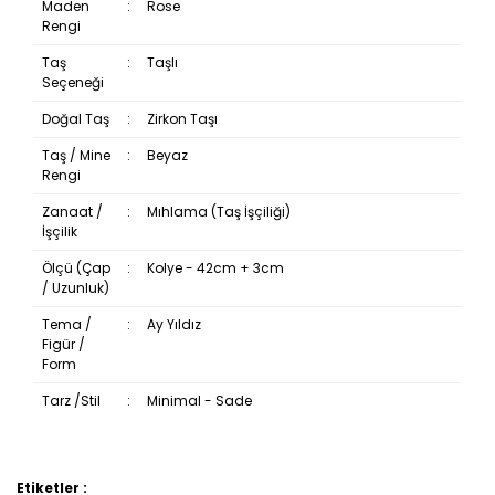
Maden
:
Rose
Rengi
Taş
:
Taşlı
Seçeneği
Doğal Taş
:
Zirkon Taşı
Taş / Mine
:
Beyaz
Rengi
Zanaat /
:
Mıhlama (Taş İşçiliği)
İşçilik
Ölçü (Çap
:
Kolye - 42cm + 3cm
/ Uzunluk)
Tema /
:
Ay Yıldız
Figür /
Form
Tarz /Stil
:
Minimal - Sade
Etiketler :