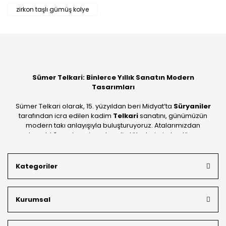
Bu ürüne ilk yorumu siz yapın!
zirkon taşlı gümüş kolye
Yorum Yaz
Sümer Telkari: Binlerce Yıllık Sanatın Modern
Tasarımları
Sümer Telkari olarak, 15. yüzyıldan beri Midyat’ta
Süryaniler
tarafından icra edilen kadim
Telkari
sanatını, günümüzün
modern takı anlayışıyla buluşturuyoruz. Atalarımızdan
devraldığımız bu mirası; kendi atölyelerimizde, dünya
standartlarında
925 ayar gümüş
kalitesiyle üretiyoruz.
Mardin’in tarihi dokusunu yansıtan geleneksel işlemeleri, her
Kategoriler
bütçeye uygun
indirimli gümüş fiyatları
ve
ücretsiz
kargo avantajı
ile kapınıza getiriyoruz. Kendi bünyemizdeki
üretim gücümüzle, hem özel koleksiyonlarımızı hem de
Kurumsal
müşterilerimizin özel siparişlerini benzersiz bir titizlikle
hazırlıyor; köklü geçmişimizi geleceğin takı modasına
güvenle taşıyoruz.