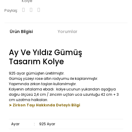
Kolye
Paylaş:
Ürün Bilgisi
Yorumlar
Ay Ve Yıldız Gümüş
Tasarım Kolye
925 ayar gümüşten üretilmiştir.
Gümüş yüzeyi rose altın rodyumu ile kaplanmıştır.
Yapımında zirkon taşları kullanılmıştır.
Kolyenin ortalama ebadı : kolye ucunun yukarıdan aşağıya
doğru ölçüsü 2,4 cm / zincirin uçtan uca uzunluğu 42 cm + 3
cm uzatma halkaları.
➤ Zirkon Taşı Hakkında Detaylı Bilgi
Ayar
:
925 Ayar