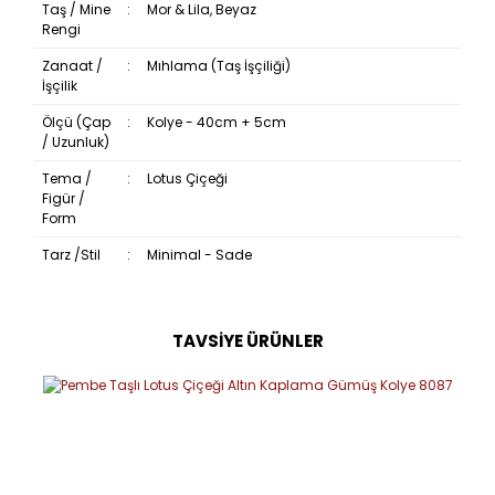
Taş / Mine
:
Mor & Lila, Beyaz
Rengi
Zanaat /
:
Mıhlama (Taş İşçiliği)
İşçilik
Ölçü (Çap
:
Kolye - 40cm + 5cm
/ Uzunluk)
Tema /
:
Lotus Çiçeği
Figür /
Form
Tarz /Stil
:
Minimal - Sade
TAVSİYE ÜRÜNLER
Bu ürüne ilk yorumu siz yapın!
Yorum Yaz