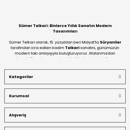
Sümer Telkari: Binlerce Yıllık Sanatın Modern
Tasarımları
Sümer Telkari olarak, 15. yüzyıldan beri Midyat’ta
Süryaniler
tarafından icra edilen kadim
Telkari
sanatını, günümüzün
modern takı anlayışıyla buluşturuyoruz. Atalarımızdan
devraldığımız bu mirası; kendi atölyelerimizde, dünya
standartlarında
925 ayar gümüş
kalitesiyle üretiyoruz.
Mardin’in tarihi dokusunu yansıtan geleneksel işlemeleri, her
Kategoriler
bütçeye uygun
indirimli gümüş fiyatları
ve
ücretsiz
kargo avantajı
ile kapınıza getiriyoruz. Kendi bünyemizdeki
üretim gücümüzle, hem özel koleksiyonlarımızı hem de
Kurumsal
müşterilerimizin özel siparişlerini benzersiz bir titizlikle
hazırlıyor; köklü geçmişimizi geleceğin takı modasına
güvenle taşıyoruz.
Alışveriş