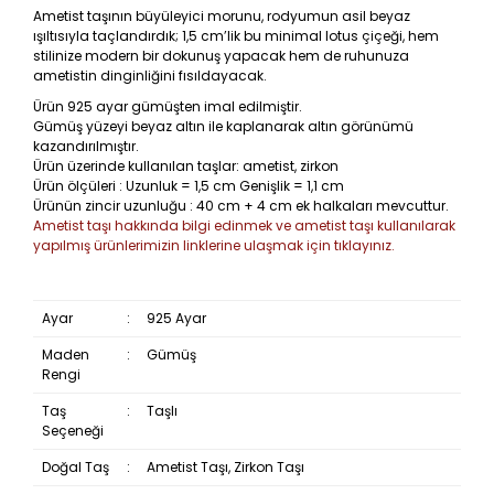
Ametist taşının büyüleyici morunu, rodyumun asil beyaz
ışıltısıyla taçlandırdık; 1,5 cm’lik bu minimal lotus çiçeği, hem
stilinize modern bir dokunuş yapacak hem de ruhunuza
ametistin dinginliğini fısıldayacak.
Ürün 925 ayar gümüşten imal edilmiştir.
Gümüş yüzeyi beyaz altın ile kaplanarak altın görünümü
kazandırılmıştır.
Ürün üzerinde kullanılan taşlar: ametist, zirkon
Ürün ölçüleri : Uzunluk = 1,5 cm Genişlik = 1,1 cm
Ürünün zincir uzunluğu : 40 cm + 4 cm ek halkaları mevcuttur.
Ametist taşı hakkında bilgi edinmek ve ametist taşı kullanılarak
yapılmış ürünlerimizin linklerine ulaşmak için tıklayınız.
Ayar
:
925 Ayar
Maden
:
Gümüş
Rengi
Taş
:
Taşlı
Seçeneği
Doğal Taş
:
Ametist Taşı, Zirkon Taşı