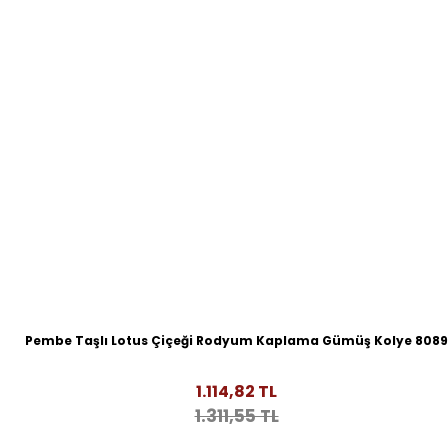
Pembe Taşlı Lotus Çiçeği Rodyum Kaplama Gümüş Kolye 8089
1.114,82 TL
1.311,55 TL