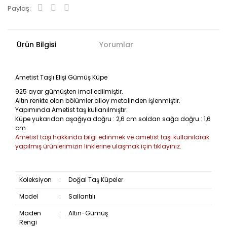
Paylaş:
Ürün Bilgisi
Yorumlar
Ametist Taşlı Elişi Gümüş Küpe
925 ayar gümüşten imal edilmiştir.
Altın renkte olan bölümler alloy metalinden işlenmiştir.
Yapımında Ametist taş kullanılmıştır.
Küpe yukarıdan aşağıya doğru : 2,6 cm soldan sağa doğru : 1,6
cm
Ametist taşı hakkında bilgi edinmek ve ametist taşı kullanılarak
yapılmış ürünlerimizin linklerine ulaşmak için tıklayınız.
Koleksiyon
:
Doğal Taş Küpeler
Model
:
Sallantılı
Maden
:
Altın-Gümüş
Rengi