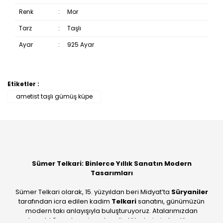
Renk
:
Mor
Tarz
:
Taşlı
Ayar
:
925 Ayar
Etiketler :
Bu ürüne ilk yorumu siz yapın!
ametist taşlı gümüş küpe
Yorum Yaz
Sümer Telkari: Binlerce Yıllık Sanatın Modern
Tasarımları
Sümer Telkari olarak, 15. yüzyıldan beri Midyat’ta
Süryaniler
tarafından icra edilen kadim
Telkari
sanatını, günümüzün
modern takı anlayışıyla buluşturuyoruz. Atalarımızdan
devraldığımız bu mirası; kendi atölyelerimizde, dünya