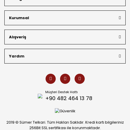
bütçeye uygun
indirimli gümüş fiyatları
ve
ücretsiz
kargo avantajı
ile kapınıza getiriyoruz. Kendi bünyemizdeki
üretim gücümüzle, hem özel koleksiyonlarımızı hem de
Kurumsal
müşterilerimizin özel siparişlerini benzersiz bir titizlikle
hazırlıyor; köklü geçmişimizi geleceğin takı modasına
güvenle taşıyoruz.
Alışveriş
Yardım
Müşteri Destek Hattı
+90 482 464 13 78
2019 © Sümer Telkari. Tüm Hakları Saklıdır. Kredi kartı bilgileriniz
256Bit SSL sertifikası ile korunmaktadır.