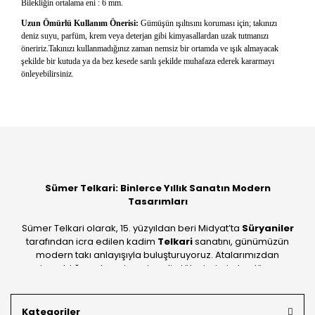
Bilekliğin ortalama eni : 6 mm.
Uzun Ömürlü Kullanım Önerisi:
Gümüşün ışıltısını koruması için; takınızı
deniz suyu, parfüm, krem veya deterjan gibi kimyasallardan uzak tutmanızı
öneririz.Takınızı kullanmadığınız zaman nemsiz bir ortamda ve ışık almayacak
şekilde bir kutuda ya da bez kesede sarılı şekilde muhafaza ederek kararmayı
önleyebilirsiniz.
Bu ürüne ilk yorumu siz yapın!
Yorum Yaz
Sümer Telkari: Binlerce Yıllık Sanatın Modern
Tasarımları
Sümer Telkari olarak, 15. yüzyıldan beri Midyat’ta
Süryaniler
tarafından icra edilen kadim
Telkari
sanatını, günümüzün
modern takı anlayışıyla buluşturuyoruz. Atalarımızdan
devraldığımız bu mirası; kendi atölyelerimizde, dünya
standartlarında
925 ayar gümüş
kalitesiyle üretiyoruz.
Mardin’in tarihi dokusunu yansıtan geleneksel işlemeleri, her
Kategoriler