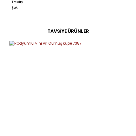
Takılış
Şekli
TAVSİYE ÜRÜNLER
Bu ürüne ilk yorumu siz yapın!
Yorum Yaz