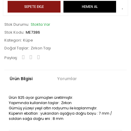
SEPETE EKLE
HEMEN AL
Stok Durumu
Stokta Var
Stok Kodu
ME7386
Kategori
Küpe
Doğal Taşlar
Zirkon Taşı
Paylaş:
Ürün Bilgisi
Yorumlar
Ürün 925 ayar gümüşten üretilmiştir.
Yapımında kullanılan taşlar : Zirkon
Gümüş yüzeyi yeşil altın rodyumu ile kaplanmıştır.
Küpenin ebatları : yukarıdan aşağıya doğru boyu : 7 mm /
soldan sağa doğru eni : 8 mm