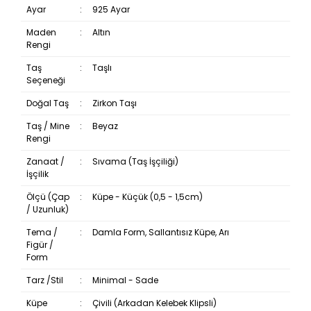
Ayar
:
925 Ayar
Maden
:
Altın
Rengi
Taş
:
Taşlı
Seçeneği
Doğal Taş
:
Zirkon Taşı
Taş / Mine
:
Beyaz
Rengi
Zanaat /
:
Sıvama (Taş İşçiliği)
İşçilik
Ölçü (Çap
:
Küpe - Küçük (0,5 - 1,5cm)
/ Uzunluk)
Tema /
:
Damla Form, Sallantısız Küpe, Arı
Figür /
Form
Tarz /Stil
:
Minimal - Sade
Küpe
:
Çivili (Arkadan Kelebek Klipsli)