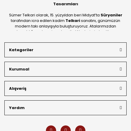
Tasarımları
Sümer Telkari olarak, 15. yüzyıldan beri Midyat’ta
Süryaniler
tarafından icra edilen kadim
Telkari
sanatını, günümüzün
modern takı anlayışıyla buluşturuyoruz. Atalarımızdan
devraldığımız bu mirası; kendi atölyelerimizde, dünya
standartlarında
925 ayar gümüş
kalitesiyle üretiyoruz.
Mardin’in tarihi dokusunu yansıtan geleneksel işlemeleri, her
Kategoriler
bütçeye uygun
indirimli gümüş fiyatları
ve
ücretsiz
kargo avantajı
ile kapınıza getiriyoruz. Kendi bünyemizdeki
üretim gücümüzle, hem özel koleksiyonlarımızı hem de
Kurumsal
müşterilerimizin özel siparişlerini benzersiz bir titizlikle
hazırlıyor; köklü geçmişimizi geleceğin takı modasına
güvenle taşıyoruz.
Alışveriş
Yardım