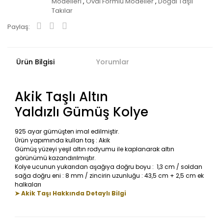
Modelleri
,
Oval Formlu Modeller
,
Doğal Taşlı
Takılar
Paylaş:
Ürün Bilgisi
Yorumlar
Akik Taşlı Altın
Yaldızlı Gümüş Kolye
925 ayar gümüşten imal edilmiştir.
Ürün yapımında kullan taş : Akik
Gümüş yüzeyi yeşil altın rodyumu ile kaplanarak altın
görünümü kazandırılmıştır.
Kolye ucunun yukarıdan aşağıya doğru boyu : 1,3 cm / soldan
sağa doğru eni : 8 mm / zincirin uzunluğu : 43,5 cm + 2,5 cm ek
halkaları
➤ Akik Taşı Hakkında Detaylı Bilgi