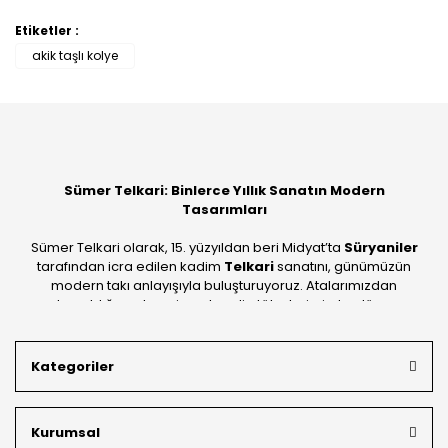
Etiketler :
Bu ürüne ilk yorumu siz yapın!
akik taşlı kolye
Yorum Yaz
Sümer Telkari: Binlerce Yıllık Sanatın Modern
Tasarımları
Sümer Telkari olarak, 15. yüzyıldan beri Midyat’ta
Süryaniler
tarafından icra edilen kadim
Telkari
sanatını, günümüzün
modern takı anlayışıyla buluşturuyoruz. Atalarımızdan
devraldığımız bu mirası; kendi atölyelerimizde, dünya
standartlarında
925 ayar gümüş
kalitesiyle üretiyoruz.
Mardin’in tarihi dokusunu yansıtan geleneksel işlemeleri, her
Kategoriler
bütçeye uygun
indirimli gümüş fiyatları
ve
ücretsiz
kargo avantajı
ile kapınıza getiriyoruz. Kendi bünyemizdeki
üretim gücümüzle, hem özel koleksiyonlarımızı hem de
Kurumsal
müşterilerimizin özel siparişlerini benzersiz bir titizlikle