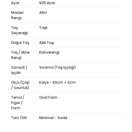
Ayar
:
925 Ayar
Maden
:
Altın
Rengi
Taş
:
Taşlı
Seçeneği
Doğal Taş
:
Akik Taşı
Taş / Mine
:
Kahverengi
Rengi
Zanaat /
:
Sıvama (Taş İşçiliği)
İşçilik
Ölçü (Çap
:
Kolye - 43cm + 3cm
/ Uzunluk)
Tema /
:
Oval Form
Figür /
Form
Tarz /Stil
:
Minimal - Sade