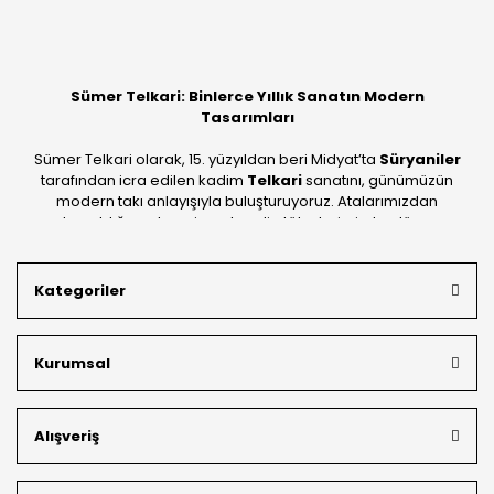
Bu ürüne ilk yorumu siz yapın!
Yorum Yaz
Sümer Telkari: Binlerce Yıllık Sanatın Modern
Tasarımları
Sümer Telkari olarak, 15. yüzyıldan beri Midyat’ta
Süryaniler
tarafından icra edilen kadim
Telkari
sanatını, günümüzün
modern takı anlayışıyla buluşturuyoruz. Atalarımızdan
devraldığımız bu mirası; kendi atölyelerimizde, dünya
standartlarında
925 ayar gümüş
kalitesiyle üretiyoruz.
Mardin’in tarihi dokusunu yansıtan geleneksel işlemeleri, her
Kategoriler
bütçeye uygun
indirimli gümüş fiyatları
ve
ücretsiz
kargo avantajı
ile kapınıza getiriyoruz. Kendi bünyemizdeki
üretim gücümüzle, hem özel koleksiyonlarımızı hem de
Kurumsal
müşterilerimizin özel siparişlerini benzersiz bir titizlikle
hazırlıyor; köklü geçmişimizi geleceğin takı modasına
güvenle taşıyoruz.
Alışveriş