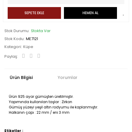
SEPETE EKLE
HEMEN AL
Stok Durumu
Stokta Var
Stok Kodu
ME7121
Kategori
Küpe
Paylaş:
Ürün Bilgisi
Yorumlar
Ürün 925 ayar gümüşten üretilmiştir.
Yapımında kullanılan taşlar : Zirkon
Gümüş yüzeyi yeşil altın rodyumu ile kaplanmıştır.
Halkanın çapı : 22 mm / eni 3 mm
Etiketler :