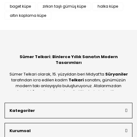
Bu ürüne ilk yorumu siz yapın!
baget küpe
zirkon taşlı gümüş küpe
halka küpe
altın kaplama küpe
Yorum Yaz
Sümer Telkari: Binlerce Yıllık Sanatın Modern
Tasarımları
Sümer Telkari olarak, 15. yüzyıldan beri Midyat’ta
Süryaniler
tarafından icra edilen kadim
Telkari
sanatını, günümüzün
modern takı anlayışıyla buluşturuyoruz. Atalarımızdan
devraldığımız bu mirası; kendi atölyelerimizde, dünya
standartlarında
925 ayar gümüş
kalitesiyle üretiyoruz.
Mardin’in tarihi dokusunu yansıtan geleneksel işlemeleri, her
Kategoriler
bütçeye uygun
indirimli gümüş fiyatları
ve
ücretsiz
kargo avantajı
ile kapınıza getiriyoruz. Kendi bünyemizdeki
üretim gücümüzle, hem özel koleksiyonlarımızı hem de
Kurumsal
müşterilerimizin özel siparişlerini benzersiz bir titizlikle