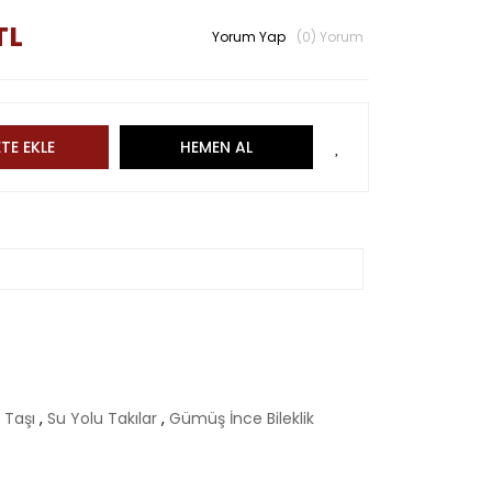
TL
Yorum Yap
(0) Yorum
TE EKLE
HEMEN AL
r Taşı
,
Su Yolu Takılar
,
Gümüş İnce Bileklik