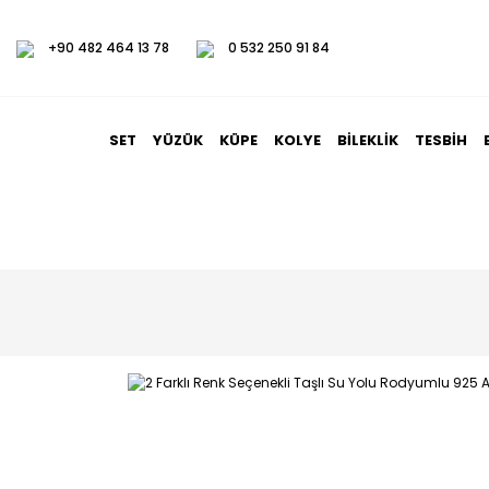
+90 482 464 13 78
0 532 250 91 84
SET
YÜZÜK
KÜPE
KOLYE
BILEKLIK
TESBIH