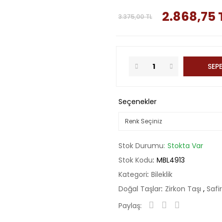
2.868,75 
3.375,00 TL
SEPE
Seçenekler
Stok Durumu
Stokta Var
Stok Kodu
MBL4913
Kategori
Bileklik
Doğal Taşlar
Zirkon Taşı
,
Safi
Paylaş: