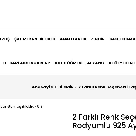
BROŞ
ŞAHMERAN BILEKLIK
ANAHTARLIK
ZINCIR
SAÇ TOKASI
TELKARI AKSESUARLAR
KOL DÜĞMESI
ALYANS
ATÖLYEDEN 
Anasayfa
Bileklik
2 Farklı Renk Seçenekli Ta
2 Farklı Renk Seç
Rodyumlu 925 Aya