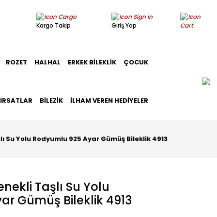
Kargo Takip
Giriş Yap
ROZET
HALHAL
ERKEK BILEKLIK
ÇOCUK
FIRSATLAR
BILEZIK
İLHAM VEREN HEDIYELER
şlı Su Yolu Rodyumlu 925 Ayar Gümüş Bileklik 4913
enekli Taşlı Su Yolu
r Gümüş Bileklik 4913