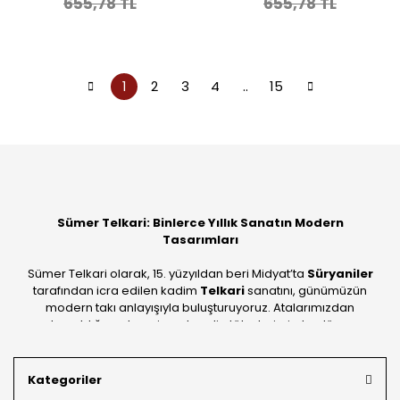
655,78 TL
655,78 TL
1
2
3
4
..
15
Sümer Telkari: Binlerce Yıllık Sanatın Modern
Tasarımları
Sümer Telkari olarak, 15. yüzyıldan beri Midyat’ta
Süryaniler
tarafından icra edilen kadim
Telkari
sanatını, günümüzün
modern takı anlayışıyla buluşturuyoruz. Atalarımızdan
devraldığımız bu mirası; kendi atölyelerimizde, dünya
standartlarında
925 ayar gümüş
kalitesiyle üretiyoruz.
Mardin’in tarihi dokusunu yansıtan geleneksel işlemeleri, her
Kategoriler
bütçeye uygun
indirimli gümüş fiyatları
ve
ücretsiz