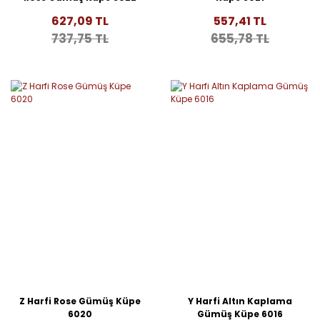
627,09 TL
557,41 TL
737,75 TL
655,78 TL
Z Harfi Rose Gümüş Küpe
Y Harfi Altın Kaplama
6020
Gümüş Küpe 6016