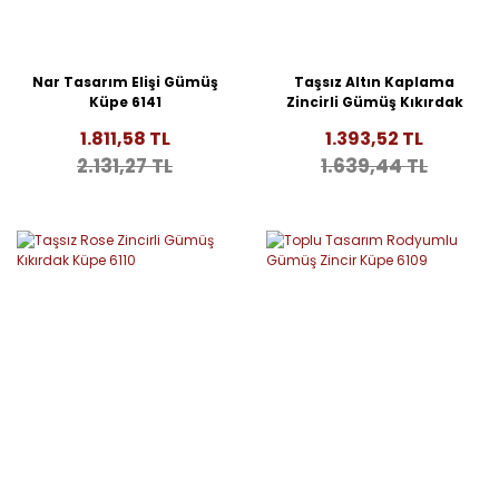
Nar Tasarım Elişi Gümüş
Taşsız Altın Kaplama
Küpe 6141
Zincirli Gümüş Kıkırdak
Küpe 6111
1.811,58 TL
1.393,52 TL
2.131,27 TL
1.639,44 TL