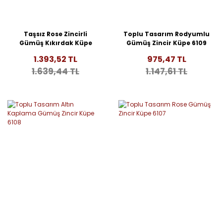
Taşsız Rose Zincirli
Toplu Tasarım Rodyumlu
Gümüş Kıkırdak Küpe
Gümüş Zincir Küpe 6109
6110
1.393,52 TL
975,47 TL
1.639,44 TL
1.147,61 TL