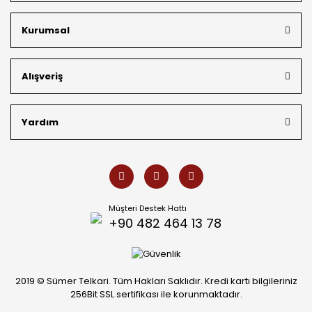
kargo avantajı
ile kapınıza getiriyoruz. Kendi bünyemizdeki
üretim gücümüzle, hem özel koleksiyonlarımızı hem de
Kurumsal
müşterilerimizin özel siparişlerini benzersiz bir titizlikle
hazırlıyor; köklü geçmişimizi geleceğin takı modasına
güvenle taşıyoruz.
Alışveriş
Yardım
Müşteri Destek Hattı
+90 482 464 13 78
2019 © Sümer Telkari. Tüm Hakları Saklıdır. Kredi kartı bilgileriniz
256Bit SSL sertifikası ile korunmaktadır.